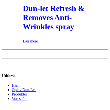
Dun-let Refresh &
Removes Anti-
Wrinkles spray
Lær mere
Udforsk
Hjem
Oplev Dun-Let
Produkter
Vores råd